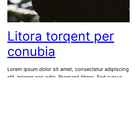
Litora torqent per
conubia
Lorem ipsum dolor sit amet, consectetur adipiscing
elit. Integer nec odio. Praesent libero. Sed cursus
ante dapibus diam. Sed nisi. Nulla quis sem at nibh
elementum imperdiet. Duis sagittis ipsum. Praesent
mauris. Fusce nec tellus sed augue semper porta.
Mauris massa. Vestibulum lacinia arcu eget nulla.
Class aptent taciti sociosqu ad litora torquent per
conubia…
April 7, 2016