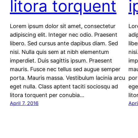
litora torquent
i
Lorem ipsum dolor sit amet, consectetur
Lor
adipiscing elit. Integer nec odio. Praesent
adi
libero. Sed cursus ante dapibus diam. Sed
lib
nisi. Nulla quis sem at nibh elementum
nis
imperdiet. Duis sagittis ipsum. Praesent
imp
mauris. Fusce nec tellus sed augue semper
mau
porta. Mauris massa. Vestibulum lacinia arcu
por
eget nulla. Class aptent taciti sociosqu ad
ege
litora torquent per conubia…
lit
April 7, 2016
Apri