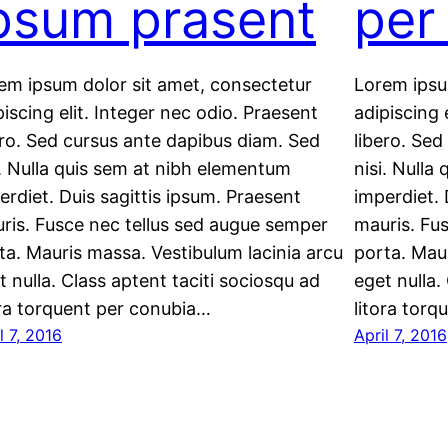
psum prasent
per
em ipsum dolor sit amet, consectetur
Lorem ipsu
piscing elit. Integer nec odio. Praesent
adipiscing 
ero. Sed cursus ante dapibus diam. Sed
libero. Se
i. Nulla quis sem at nibh elementum
nisi. Nulla
erdiet. Duis sagittis ipsum. Praesent
imperdiet. 
ris. Fusce nec tellus sed augue semper
mauris. Fu
ta. Mauris massa. Vestibulum lacinia arcu
porta. Maur
t nulla. Class aptent taciti sociosqu ad
eget nulla.
ora torquent per conubia…
litora tor
l 7, 2016
April 7, 2016